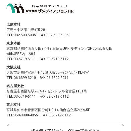
広島本社
広島市中区東白島町5-20
TEL:082-503-5035 FAX:082-503-5036
東京本部
東京都品川区西五反田8-4-13 五反田JPビルディング2F co-lab五反田
withJPRE内 A04
TEL:03-5719-6111 FAX:03-5719-6112
大阪支社
大阪市淀川区宮原4-1-45 新大阪八千代ビル4F KL号室
TEL:06-6399-3210 FAX:06-6399-3211
名古屋支社
名古屋市西区名駅2-34-17 セントラル名古屋1101号
TEL:03-5719-6111 FAX:03-5719-6112
東北支社
宮城県仙台市青葉区国分町1-8-14 仙台協立第2ビル5F
TEL:050-8880-4955 FAX:03-5719-6112
ザメディアジョン グループサイトへ