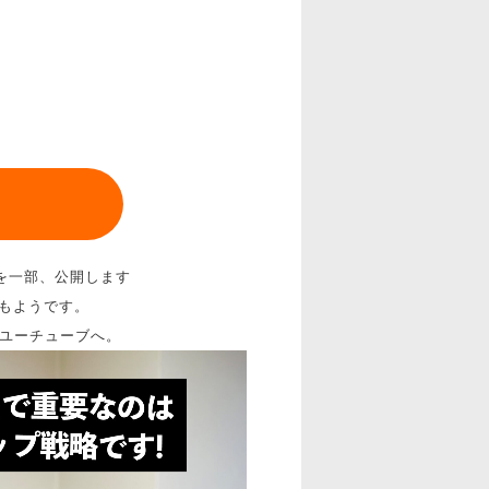
を一部、公開します
催もようです。
とユーチューブへ。