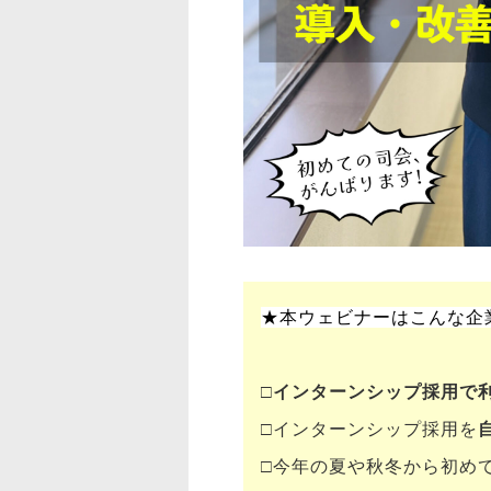
★本ウェビナーはこんな企
□
インターンシップ採用で
□インターンシップ採用を
□今年の夏や秋冬から初め