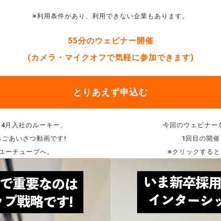
※利用条件があり、利用できない企業もあります。
55分のウェビナー開催
(カメラ・マイクオフで気軽に参加できます)
とりあえず申込む
4月入社のルーキー、
今回のウェビナー
ごあいさつ動画です!
1回目の開
ユーチューブへ。
※クリックする