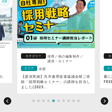
カテゴリー
カ
／
採用
／
他の編集制作
／
講演・セミナー
エリア
エ
全国
ご依
夏に読みたくなる観光情報誌「るるぶ
株式
当し
FREE夏/秋号」
MO