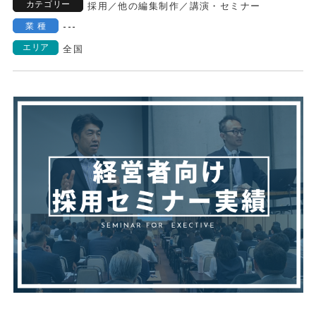
カテゴリー
採用
／
他の編集制作
／
講演・セミナー
業種
---
エリア
全国