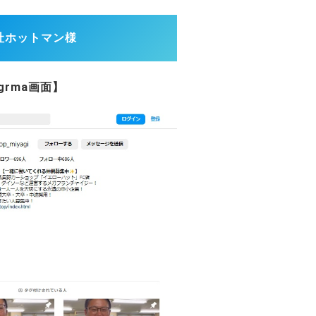
会社ホットマン様
agrma画面】