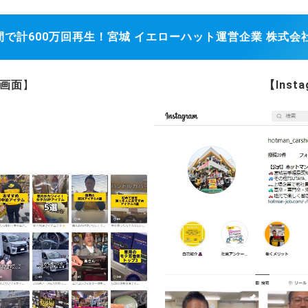
m】半年間で計600万回再生！宮城 イエローハット運営企業 株式
k画面
】
【Inst