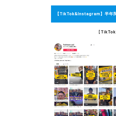
【TikTok&Instagra
【
TikTo