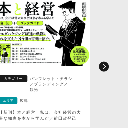
カテゴリー
パンフレット・チラシ
カテゴリ
／
ブランディング
／
観光
エリア
広島
エリア
夏に読みたくなる観光情報誌「るるぶ
【新刊】
FREE夏/秋号」
ーターノ