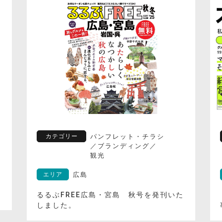
カテゴリー
パンフレット・チラシ
／
ブランディング
／
観光
エリア
広島
た
【新刊】本と経営 私は、会社経営の大
事な知恵を本から学んだ／前田政登己