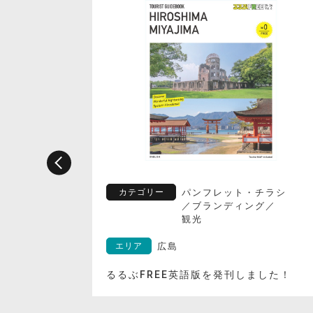
・チラシ
カテゴリー
パンフレット・チラシ
ング
／
／
ブランディング
／
観光
エリア
広島
ました！
るるぶFREE広島・宮島 秋号を発刊い
しました。