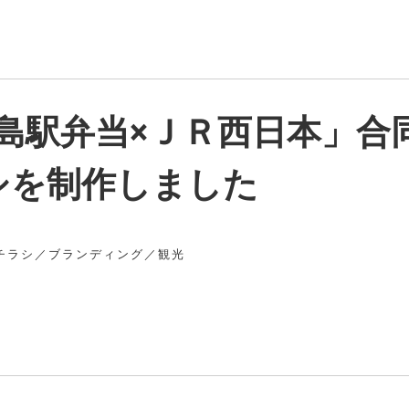
島駅弁当×ＪＲ西日本」合
シを制作しました
チラシ
／
ブランディング
／
観光