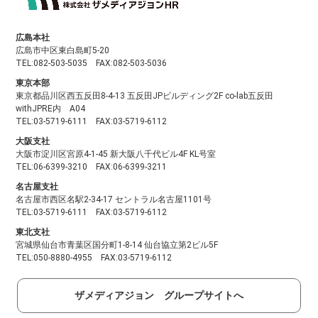
広島本社
広島市中区東白島町5-20
TEL:082-503-5035 FAX:082-503-5036
東京本部
東京都品川区西五反田8-4-13 五反田JPビルディング2F co-lab五反田
withJPRE内 A04
TEL:03-5719-6111 FAX:03-5719-6112
大阪支社
大阪市淀川区宮原4-1-45 新大阪八千代ビル4F KL号室
TEL:06-6399-3210 FAX:06-6399-3211
名古屋支社
名古屋市西区名駅2-34-17 セントラル名古屋1101号
TEL:03-5719-6111 FAX:03-5719-6112
東北支社
宮城県仙台市青葉区国分町1-8-14 仙台協立第2ビル5F
TEL:050-8880-4955 FAX:03-5719-6112
ザメディアジョン グループサイトへ