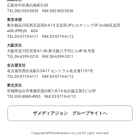
広島市中区東白島町5-20
TEL:082-503-5035 FAX:082-503-5036
東京本部
東京都品川区西五反田8-4-13 五反田JPビルディング2F co-lab五反田
withJPRE内 A04
TEL:03-5719-6111 FAX:03-5719-6112
大阪支社
大阪市淀川区宮原4-1-45 新大阪八千代ビル4F KL号室
TEL:06-6399-3210 FAX:06-6399-3211
名古屋支社
名古屋市西区名駅2-34-17 セントラル名古屋1101号
TEL:03-5719-6111 FAX:03-5719-6112
東北支社
宮城県仙台市青葉区国分町1-8-14 仙台協立第2ビル5F
TEL:050-8880-4955 FAX:03-5719-6112
ザメディアジョン グループサイトへ
Copyright©TheMediason co.,Ltd All right reserved